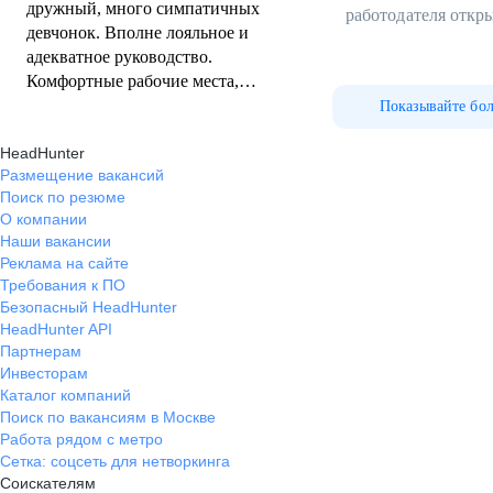
дружный, много симпатичных
работодателя откр
девчонок. Вполне лояльное и
адекватное руководство.
Комфортные рабочие места,
курилка, парковка, столовка.
Показывайте бо
Платят вовремя, на работу
HeadHunter
оформляют сразу. Прикольно
Размещение вакансий
работать с брендом, который есть в
Поиск по резюме
каждом доме.
О компании
Наши вакансии
Реклама на сайте
Требования к ПО
Безопасный HeadHunter
HeadHunter API
Партнерам
Инвесторам
Каталог компаний
Поиск по вакансиям в Москве
Работа рядом с метро
Сетка: соцсеть для нетворкинга
Соискателям