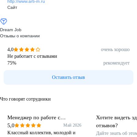
http://www.arti-m.ru
Сайт
Dream Job
Отзывы о компании
4,0
очень хорошо
Не работает с отзывами
75
%
рекомендует
Оставить отзыв
Что говорят сотрудники
Менеджер по работе с
Хотите видеть з
маркетплейсами
5,0
отзывов?
Май 2026
Классный коллектив, молодой и
Дайте знать об эт