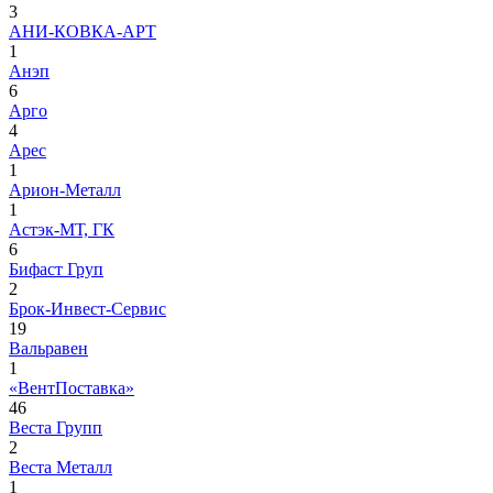
3
АНИ-КОВКА-АРТ
1
Анэп
6
Арго
4
Арес
1
Арион-Металл
1
Астэк-МТ, ГК
6
Бифаст Груп
2
Брок-Инвест-Сервис
19
Вальравен
1
«ВентПоставка»
46
Веста Групп
2
Веста Металл
1