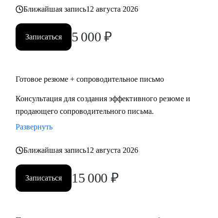
логистики, HR, юриспруденции.
Ближайшая запись
12 августа 2026
• Тем, кто готов выйти на новый уровень карьеры,
заинтересован в повышении и изменении траектории
5 000
₽
Записаться
карьерного развития.
• Тем, кому необходимо оценить свои сильные и слабые
стороны и выработать стратегию карьерного развития,
Готовое резюме + сопроводительное письмо
преодолеть "карьерный потолок", проработать
"выгорание".
Консультация для создания эффективного резюме и
продающего сопроводительного письма.
Развернуть
Ближайшая запись
12 августа 2026
15 000
₽
Записаться