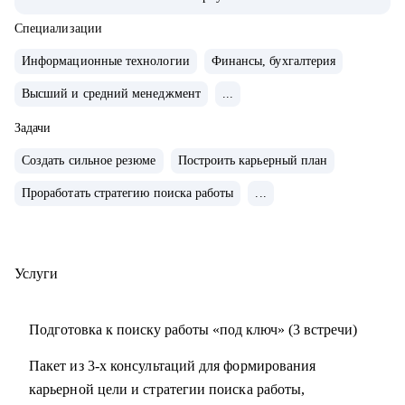
сферах продаж, финансов, ИТ, разработки, технического
консалтинга.
Специализации
• Сертифицированный карьерный коуч и эксперт по
Информационные технологии
Финансы, бухгалтерия
оценке сильных сторон (JOBEQ, Hogan).
Высший и средний менеджмент
...
• Провела 10 000+ собеседований.
• 10+ лет в карьерном консультировании.
Задачи
• 3 000+ часов карьерных консультаций, 100+ успешных
Создать сильное резюме
Построить карьерный план
кейсов по трудоустройству, 500+ кейсов по построению
карьерного трека и смены профессии.
Проработать стратегию поиска работы
...
• Мои клиенты работают в крупнейших компаниях РФ:
VK, Яндекс, Сбертех, Озон и других.
Услуги
С чем помогу:
• Оценю ваши сильные стороны, определю стратегию
Подготовка к поиску работы «под ключ» (3 встречи)
вашего позиционирования на рынке труда.
• Помогу составить структурированное и работающее на
Пакет из 3-х консультаций для формирования
вас резюме.
карьерной цели и стратегии поиска работы,
• Составлю резюме так, чтобы оно отражало вашу