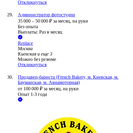
Откликнуться
Администратор фотостудии
35 000
–
50 000
₽
за месяц,
на руки
Без опыта
Выплаты: Раз в месяц
Replace
Москва
Киевская
и еще
3
Можно без резюме
Откликнуться
Продавец-бариста (French Bakery, м. Киевская, м.
Бауманская, м. Авиамоторная)
от
100 000
₽
за месяц,
на руки
Опыт 1-3 года