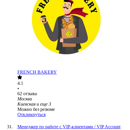
FRENCH BAKERY
4.1
•
62
отзыва
Москва
Киевская
и еще
3
Можно без резюме
Откликнуться
Менеджер по работе с VIP-клиентами / VIP Account