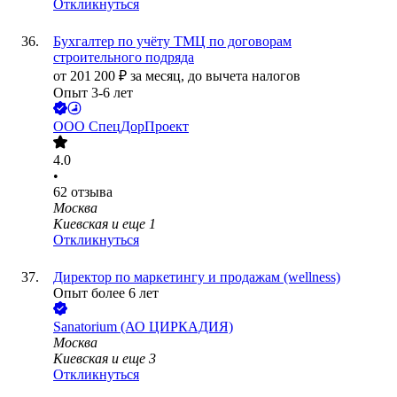
Откликнуться
Бухгалтер по учёту ТМЦ по договорам
строительного подряда
от
201 200
₽
за месяц,
до вычета налогов
Опыт 3-6 лет
ООО
СпецДорПроект
4.0
•
62
отзыва
Москва
Киевская
и еще
1
Откликнуться
Директор по маркетингу и продажам (wellness)
Опыт более 6 лет
Sanatorium (АО ЦИРКАДИЯ)
Москва
Киевская
и еще
3
Откликнуться