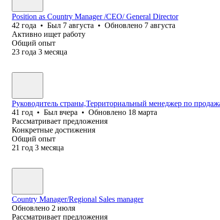
Position as Country Manager /CEO/ General Director
42
года
•
Был
7 августа
•
Обновлено
7 августа
Активно ищет работу
Общий опыт
23
года
3
месяца
Руководитель страны,Территориальный менеджер по продаж
41
год
•
Был
вчера
•
Обновлено
18 марта
Рассматривает предложения
Конкретные достижения
Общий опыт
21
год
3
месяца
Country Manager/Regional Sales manager
Обновлено
2 июля
Рассматривает предложения