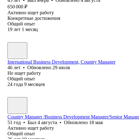
45
лет
•
Был
вчера
•
Обновлено
4 августа
650 000
₽
Активно ищет работу
Конкретные достижения
Общий опыт
19
лет
1
месяц
International Business Development, Country Manager
46
лет
•
Обновлено
29 июля
Не ищет работу
Общий опыт
24
года
9
месяцев
Country Manager /Business Development Manager/Senior Manage
51
год
•
Был
4 августа
•
Обновлено
18 мая
Активно ищет работу
Общий опыт