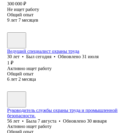
300 000
₽
Не ищет работу
Общий опыт
9
лет
7
месяцев
Ведущий специалист охраны труда
30
лет
•
Был
сегодня
•
Обновлено
31 июля
1
₽
Активно ищет работу
Общий опыт
6
лет
2
месяца
Руководитель службы охраны труда и промышленной
безопасности.
56
лет
•
Была
7 августа
•
Обновлено
30 января
Активно ищет работу
Общий опыт