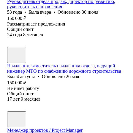
Руководитель отдела продаж, директор по развитию,
руководитель направления
53
года
•
Была
вчера
•
Обновлено
30 июля
150 000
₽
Рассматривает предложения
Общий опыт
24
года
8
месяцев
Начальник, заместитель начальника отдела, ведущий
инженер МТО по снабжению дорожного строительства
Был
4 августа
•
Обновлено
26 мая
150 000
₽
Не ищет работу
Общий опыт
17
лет
9
месяцев
Менеджер проектов / Project Manager