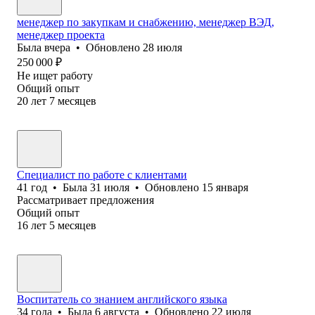
менеджер по закупкам и снабжению, менеджер ВЭД,
менеджер проекта
Была
вчера
•
Обновлено
28 июля
250 000
₽
Не ищет работу
Общий опыт
20
лет
7
месяцев
Специалист по работе с клиентами
41
год
•
Была
31 июля
•
Обновлено
15 января
Рассматривает предложения
Общий опыт
16
лет
5
месяцев
Воспитатель со знанием английского языка
34
года
•
Была
6 августа
•
Обновлено
22 июля