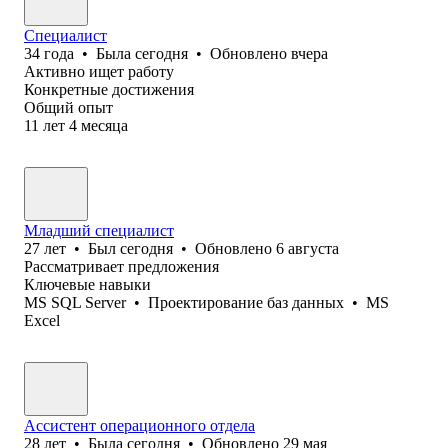
Специалист
34
года
•
Была
сегодня
•
Обновлено
вчера
Активно ищет работу
Конкретные достижения
Общий опыт
11
лет
4
месяца
Младший специалист
27
лет
•
Был
сегодня
•
Обновлено
6 августа
Рассматривает предложения
Ключевые навыки
MS SQL Server
•
Проектирование баз данных
•
MS
Excel
Ассистент операционного отдела
28
лет
•
Была
сегодня
•
Обновлено
29 мая