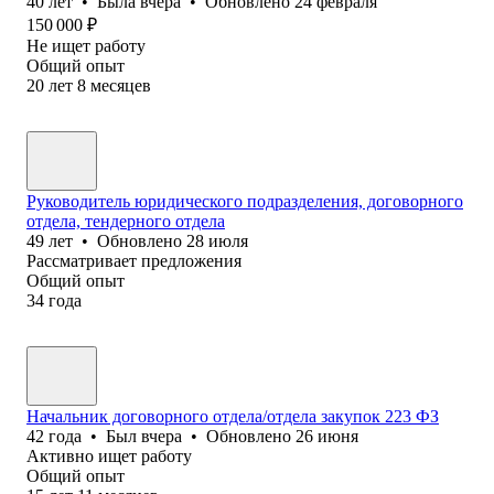
40
лет
•
Была
вчера
•
Обновлено
24 февраля
150 000
₽
Не ищет работу
Общий опыт
20
лет
8
месяцев
Руководитель юридического подразделения, договорного
отдела, тендерного отдела
49
лет
•
Обновлено
28 июля
Рассматривает предложения
Общий опыт
34
года
Начальник договорного отдела/отдела закупок 223 ФЗ
42
года
•
Был
вчера
•
Обновлено
26 июня
Активно ищет работу
Общий опыт