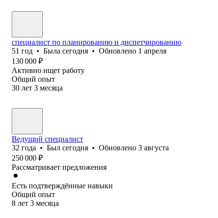
специалист по планированию и диспетчированию
51
год
•
Была
сегодня
•
Обновлено
1 апреля
130 000
₽
Активно ищет работу
Общий опыт
30
лет
3
месяца
Ведущий специалист
32
года
•
Был
сегодня
•
Обновлено
3 августа
250 000
₽
Рассматривает предложения
Есть подтверждённые навыки
Общий опыт
8
лет
3
месяца