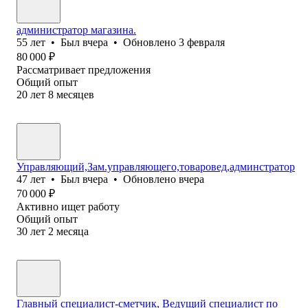
администратор магазина.
55
лет
•
Был
вчера
•
Обновлено
3 февраля
80 000
₽
Рассматривает предложения
Общий опыт
20
лет
8
месяцев
Управляющий,Зам.управляющего,товаровед,админстратор
47
лет
•
Был
вчера
•
Обновлено
вчера
70 000
₽
Активно ищет работу
Общий опыт
30
лет
2
месяца
Главный специалист-сметчик, Ведущий специалист по