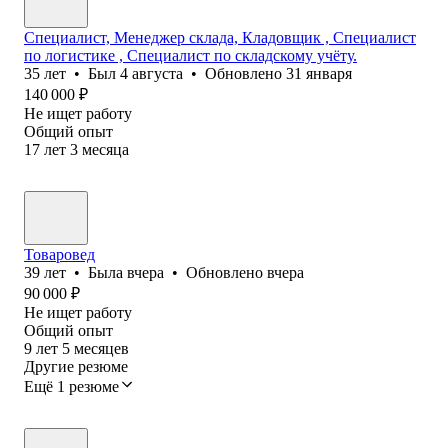
Специалист, Менеджер склада, Кладовщик , Специалист
по логистике , Специалист по складскому учёту.
35
лет
•
Был
4 августа
•
Обновлено
31 января
140 000
₽
Не ищет работу
Общий опыт
17
лет
3
месяца
Товаровед
39
лет
•
Была
вчера
•
Обновлено
вчера
90 000
₽
Не ищет работу
Общий опыт
9
лет
5
месяцев
Другие резюме
Ещё 1 резюме