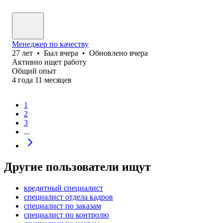
Менеджер по качеству
27
лет
•
Был
вчера
•
Обновлено
вчера
Активно ищет работу
Общий опыт
4
года
11
месяцев
1
2
3
...
Другие пользователи ищут
кредитный специалист
специалист отдела кадров
специалист по заказам
специалист по контролю