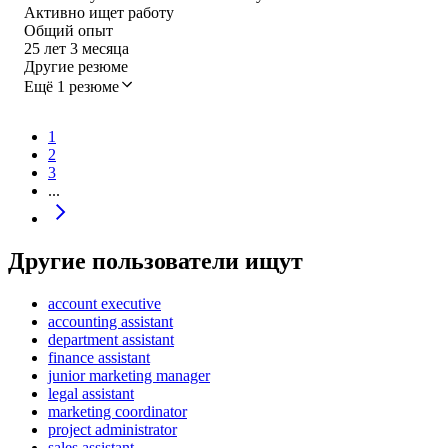
Активно ищет работу
Общий опыт
25
лет
3
месяца
Другие резюме
Ещё 1 резюме
1
2
3
...
Другие пользователи ищут
account executive
accounting assistant
department assistant
finance assistant
junior marketing manager
legal assistant
marketing coordinator
project administrator
sales assistant