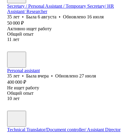
Secretary / Personal Assistant / Temporary Secretary/ HR
Assistant/ Researcher
35
лет
•
Была
6 августа
•
Обновлено
16 июля
50 000
₽
Активно ищет работу
Общий опыт
11
лет
Personal assistant
35
лет
•
Была
вчера
•
Обновлено
27 июля
400 000
₽
Не ищет работу
Общий опыт
10
лет
Technical Translator/Document controller/ Assistant Director