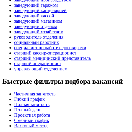
заведующий гаражом
заведующий канцелярией
заведующий кассой
заведующий магазином
заведующий отделом
заведующий хозяйством
руководитель отделения
социальный работник
специалист по работе с договорами
старший кассир-операционист
старший медицинский представитель
старший операционист
управляющий отделением
Быстрые фильтры подбора вакансий
Частичная занятость
Гибкий график
Полная занятость
Полный день
Проектная работа
Сменный график
Вахтовый метод