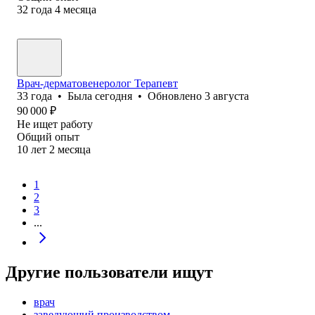
32
года
4
месяца
Врач-дерматовенеролог Терапевт
33
года
•
Была
сегодня
•
Обновлено
3 августа
90 000
₽
Не ищет работу
Общий опыт
10
лет
2
месяца
1
2
3
...
Другие пользователи ищут
врач
заведующий производством