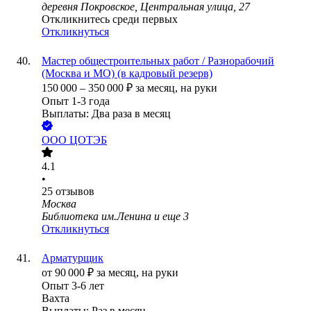
деревня Покровское, Центральная улица, 27
Откликнитесь среди первых
Откликнуться
Мастер общестроительных работ / Разнорабочий
(Москва и МО) (в кадровый резерв)
150 000
–
350 000
₽
за месяц,
на руки
Опыт 1-3 года
Выплаты: Два раза в месяц
ООО
ЦОТЭБ
4.1
•
25
отзывов
Москва
Библиотека им.Ленина
и еще
3
Откликнуться
Арматурщик
от
90 000
₽
за месяц,
на руки
Опыт 3-6 лет
Вахта
Выплаты: Раз в месяц