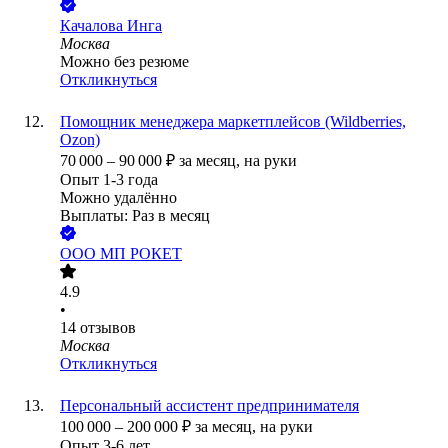
Качалова Инга
Москва
Можно без резюме
Откликнуться
Помощник менеджера маркетплейсов (Wildberries,
Ozon)
70 000
–
90 000
₽
за месяц,
на руки
Опыт 1-3 года
Можно удалённо
Выплаты: Раз в месяц
ООО
МП РОКЕТ
4.9
•
14
отзывов
Москва
Откликнуться
Персональный ассистент предпринимателя
100 000
–
200 000
₽
за месяц,
на руки
Опыт 3-6 лет