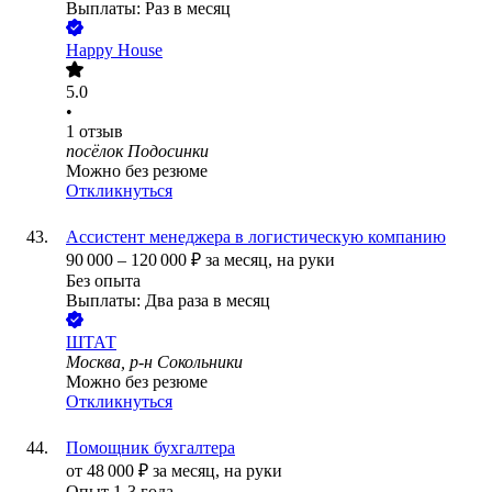
Выплаты: Раз в месяц
Happy House
5.0
•
1
отзыв
посёлок Подосинки
Можно без резюме
Откликнуться
Ассистент менеджера в логистическую компанию
90 000
–
120 000
₽
за месяц,
на руки
Без опыта
Выплаты: Два раза в месяц
ШТАТ
Москва, р-н Сокольники
Можно без резюме
Откликнуться
Помощник бухгалтера
от
48 000
₽
за месяц,
на руки
Опыт 1-3 года