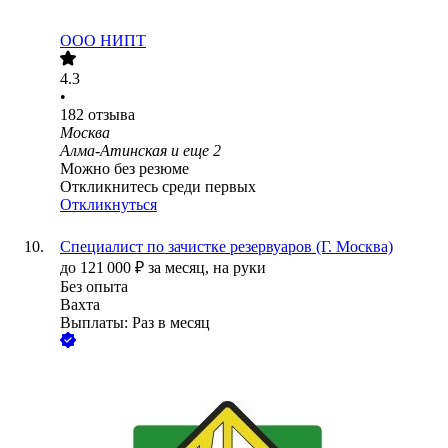
ООО
НИПТ
4.3
•
182
отзыва
Москва
Алма-Атинская
и еще
2
Можно без резюме
Откликнитесь среди первых
Откликнуться
Специалист по зачистке резервуаров (Г. Москва)
до
121 000
₽
за месяц,
на руки
Без опыта
Вахта
Выплаты: Раз в месяц