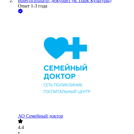
Врач-психиатр- дежурант (м. Парк Культуры)
Опыт 1-3 года
АО
Семейный доктор
4.4
•