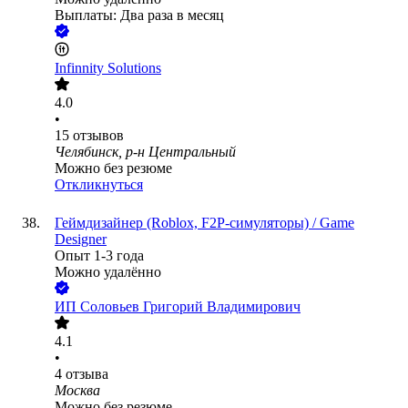
Выплаты: Два раза в месяц
Infinnity Solutions
4.0
•
15
отзывов
Челябинск, р-н Центральный
Можно без резюме
Откликнуться
Геймдизайнер (Roblox, F2P-симуляторы) / Game
Designer
Опыт 1-3 года
Можно удалённо
ИП
Соловьев Григорий Владимирович
4.1
•
4
отзыва
Москва
Можно без резюме