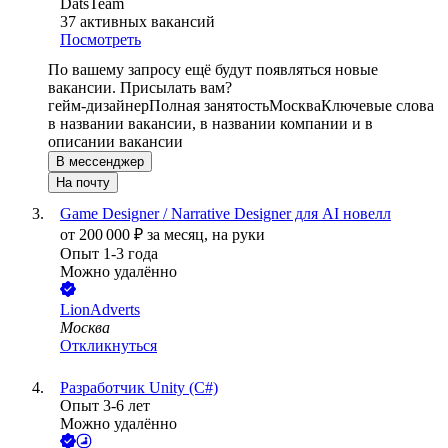
DatsTeam
37
активных вакансий
Посмотреть
По вашему запросу ещё будут появляться новые
вакансии. Присылать вам?
гейм-дизайнер
Полная занятость
Москва
Ключевые слова
в названии вакансии, в названии компании и в
описании вакансии
В мессенджер
На почту
Game Designer / Narrative Designer для AI новелл
от
200 000
₽
за месяц,
на руки
Опыт 1-3 года
Можно удалённо
LionAdverts
Москва
Откликнуться
Разработчик Unity (C#)
Опыт 3-6 лет
Можно удалённо