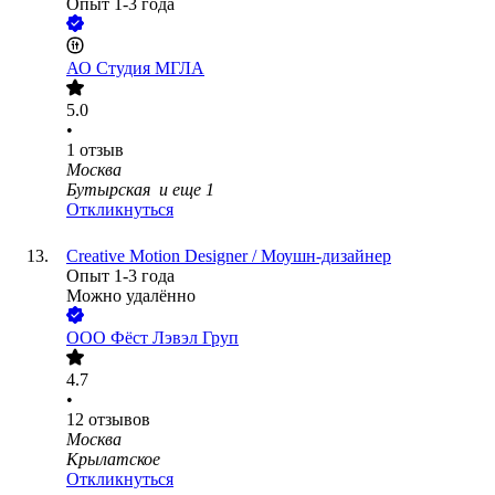
Опыт 1-3 года
АО
Студия МГЛА
5.0
•
1
отзыв
Москва
Бутырская
и еще
1
Откликнуться
Creative Motion Designer / Моушн-дизайнер
Опыт 1-3 года
Можно удалённо
ООО
Фёст Лэвэл Груп
4.7
•
12
отзывов
Москва
Крылатское
Откликнуться