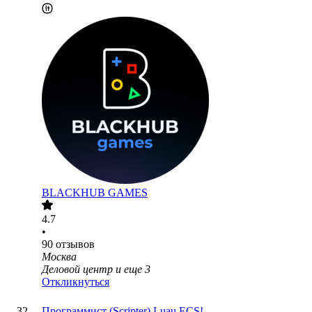
BLACKHUB GAMES
4.7
•
90
отзывов
Москва
Деловой центр
и еще
3
Откликнуться
Программист (Scripter) Luau ECS!