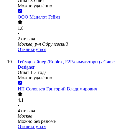
Опыт 3-6 лет
Можно удалённо
ООО
Маналот Геймз
1.8
•
2
отзыва
Москва, р-н Обручевский
Откликнуться
Геймдизайнер (Roblox, F2P-симуляторы) / Game
Designer
Опыт 1-3 года
Можно удалённо
ИП
Соловьев Григорий Владимирович
4.1
•
4
отзыва
Москва
Можно без резюме
Откликнуться