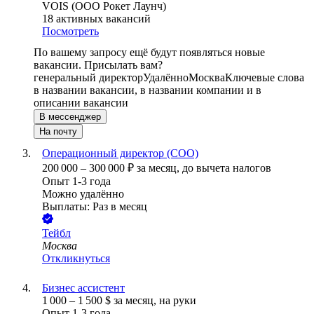
VOIS (ООО Рокет Лаунч)
18
активных вакансий
Посмотреть
По вашему запросу ещё будут появляться новые
вакансии. Присылать вам?
генеральный директор
Удалённо
Москва
Ключевые слова
в названии вакансии, в названии компании и в
описании вакансии
В мессенджер
На почту
Операционный директор (COO)
200 000
–
300 000
₽
за месяц,
до вычета налогов
Опыт 1-3 года
Можно удалённо
Выплаты: Раз в месяц
Тейбл
Москва
Откликнуться
Бизнес ассистент
1 000
–
1 500
$
за месяц,
на руки
Опыт 1-3 года