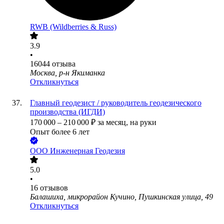
RWB (Wildberries & Russ)
3.9
•
16044
отзыва
Москва, р-н Якиманка
Откликнуться
Главный геодезист / руководитель геодезического
производства (ИГДИ)
170 000
–
210 000
₽
за месяц,
на руки
Опыт более 6 лет
ООО
Инженерная Геодезия
5.0
•
16
отзывов
Балашиха, микрорайон Кучино, Пушкинская улица, 49
Откликнуться