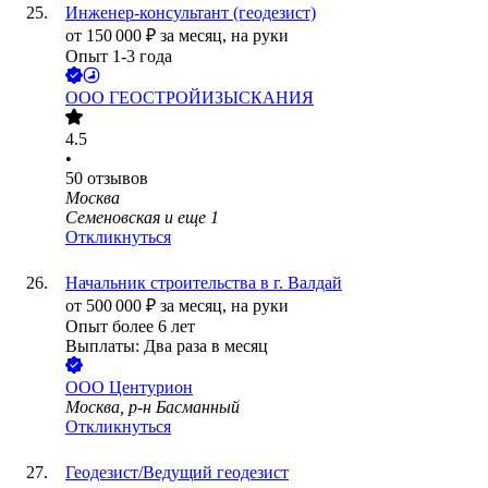
Инженер-консультант (геодезист)
от
150 000
₽
за месяц,
на руки
Опыт 1-3 года
ООО
ГЕОСТРОЙИЗЫСКАНИЯ
4.5
•
50
отзывов
Москва
Семеновская
и еще
1
Откликнуться
Начальник строительства в г. Валдай
от
500 000
₽
за месяц,
на руки
Опыт более 6 лет
Выплаты: Два раза в месяц
ООО
Центурион
Москва, р-н Басманный
Откликнуться
Геодезист/Ведущий геодезист