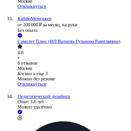
Москва
Откликнуться
КайфоМенеджер
от
200 000
₽
за месяц,
на руки
Без опыта
Самолет Плюс (ИП Валиева Гульнора Рамильевна)
4.8
•
6
отзывов
Москва
Косино
и еще
3
Можно без резюме
Откликнуться
Педагогический дизайнер
Опыт 3-6 лет
Можно удалённо