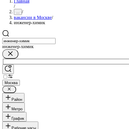
Главная
/
/
...
вакансии в Москве
/
инженер-химик
инженер-химик
Москва
Район
Метро
График
Рабочие часы