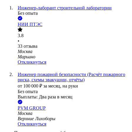
Инженер-лаборант строительной лаборатории
Без опыта
НИИ ПТЭС
3.8
•
33
отзыва
Москва
Марьино
Откликнуться
Инженер пожарной безопасности (Расчёт пожарного
риска, схемы эвакуации, отчёты)
от
100 000
₽
за месяц,
на руки
Без опыта
Выплаты: Два раза в месяц
PVM GROUP
Москва
Верхние Лихоборы
Откликнуться