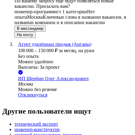
По вашему запросу ещё будут появляться новые
вакансии. Присылать вам?
инженер-программист 1 категории
Нет
опыта
Москва
Ключевые слова в названии вакансии, в
названии компании и в описании вакансии
В мессенджер
На почту
Агент удалённых продаж (Ангары)
100 000
–
150 000
₽
за месяц,
на руки
Без опыта
Можно удалённо
Выплаты: За проект
ИП
Щербин Олег Александрович
Москва
Можно без резюме
Откликнуться
Другие пользователи ищут
технический эксперт
инженер-конструктор
старший руководитель проектов