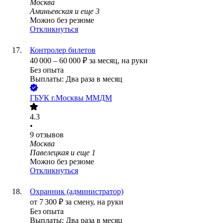
Москва
Аминьевская
и еще
3
Можно без резюме
Откликнуться
Контролер билетов
40 000
–
60 000
₽
за месяц,
на руки
Без опыта
Выплаты: Два раза в месяц
ГБУК г.Москвы ММДМ
4.3
•
9
отзывов
Москва
Павелецкая
и еще
1
Можно без резюме
Откликнуться
Охранник (администратор)
от
7 300
₽
за смену,
на руки
Без опыта
Выплаты: Два раза в месяц