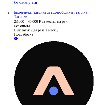
Откликнуться
Билетер/капельдинер/гардеробщик в театр на
Таганке
23 000
–
45 000
₽
за месяц,
на руки
Без опыта
Выплаты: Два раза в месяц
Подработка