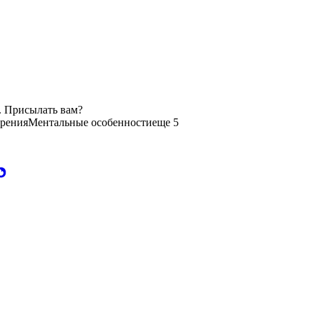
. Присылать вам?
рения
Ментальные особенности
еще 5