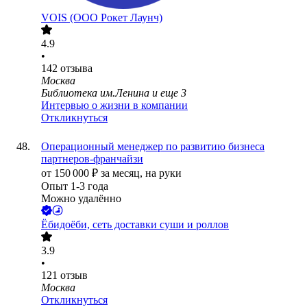
VOIS (ООО Рокет Лаунч)
4.9
•
142
отзыва
Москва
Библиотека им.Ленина
и еще
3
Интервью о жизни в компании
Откликнуться
Операционный менеджер по развитию бизнеса
партнеров-франчайзи
от
150 000
₽
за месяц,
на руки
Опыт 1-3 года
Можно удалённо
Ёбидоёби, сеть доставки суши и роллов
3.9
•
121
отзыв
Москва
Откликнуться