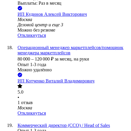
Выплаты: Раз в месяц
ИП
Кудинов Алексей Викторович
Москва
Деловой центр
и еще
3
Можно без резюме
Откликнуться
Операционный менеджер маркетплейсов/помощник
менеджера маркетплейсов
80 000
–
120 000
₽
за месяц,
на руки
Опыт 1-3 года
Можно удалённо
ИП
Котченко Виталий Владимирович
5.0
•
1
отзыв
Москва
Откликнуться
Коммерческий директор (CCO) / Head of Sales
Опыт 1-3 года