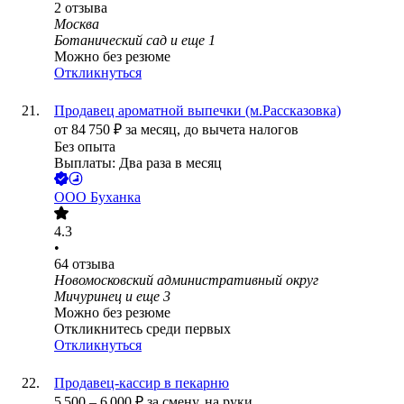
2
отзыва
Москва
Ботанический сад
и еще
1
Можно без резюме
Откликнуться
Продавец ароматной выпечки (м.Рассказовка)
от
84 750
₽
за месяц,
до вычета налогов
Без опыта
Выплаты: Два раза в месяц
ООО
Буханка
4.3
•
64
отзыва
Новомосковский административный округ
Мичуринец
и еще
3
Можно без резюме
Откликнитесь среди первых
Откликнуться
Продавец-кассир в пекарню
5 500
–
6 000
₽
за смену,
на руки