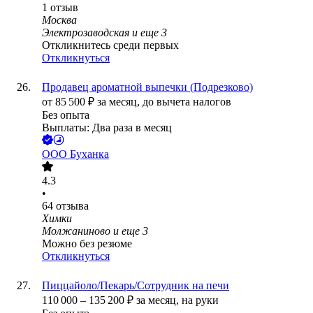
1
отзыв
Москва
Электрозаводская
и еще
3
Откликнитесь среди первых
Откликнуться
Продавец ароматной выпечки (Подрезково)
от
85 500
₽
за месяц,
до вычета налогов
Без опыта
Выплаты: Два раза в месяц
ООО
Буханка
4.3
•
64
отзыва
Химки
Молжаниново
и еще
3
Можно без резюме
Откликнуться
Пиццайоло/Пекарь/Сотрудник на печи
110 000
–
135 200
₽
за месяц,
на руки