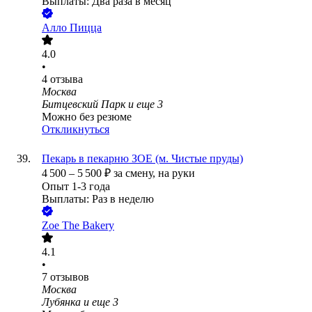
Выплаты: Два раза в месяц
Алло Пицца
4.0
•
4
отзыва
Москва
Битцевский Парк
и еще
3
Можно без резюме
Откликнуться
Пекарь в пекарню ЗОЕ (м. Чистые пруды)
4 500
–
5 500
₽
за смену,
на руки
Опыт 1-3 года
Выплаты: Раз в неделю
Zoe The Bakery
4.1
•
7
отзывов
Москва
Лубянка
и еще
3