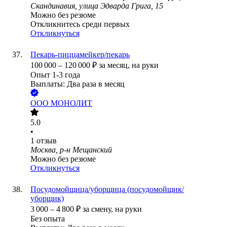
Скандинавия, улица Эдварда Грига, 15
Можно без резюме
Откликнитесь среди первых
Откликнуться
Пекарь-пиццамейкер/пекарь
100 000
–
120 000
₽
за месяц,
на руки
Опыт 1-3 года
Выплаты: Два раза в месяц
ООО
МОНОЛИТ
5.0
•
1
отзыв
Москва, р-н Мещанский
Можно без резюме
Откликнуться
Посудомойщица/уборщица (посудомойщик/
уборщик)
3 000
–
4 800
₽
за смену,
на руки
Без опыта