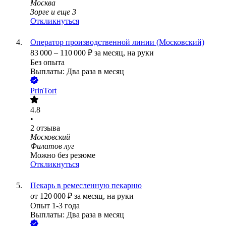
Москва
Зорге
и еще
3
Откликнуться
Оператор производственной линии (Московский)
83 000
–
110 000
₽
за месяц,
на руки
Без опыта
Выплаты: Два раза в месяц
PrinTort
4.8
•
2
отзыва
Московский
Филатов луг
Можно без резюме
Откликнуться
Пекарь в ремесленную пекарню
от
120 000
₽
за месяц,
на руки
Опыт 1-3 года
Выплаты: Два раза в месяц