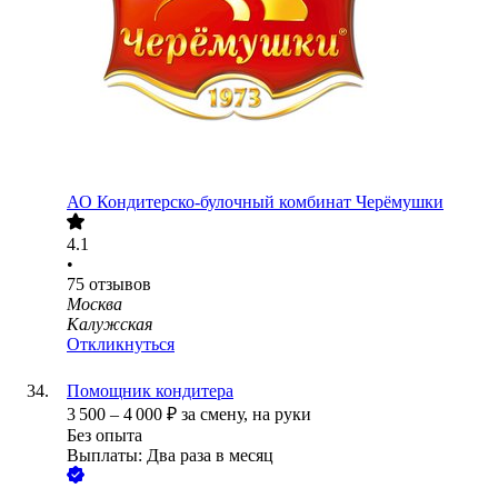
АО
Кондитерско-булочный комбинат Черёмушки
4.1
•
75
отзывов
Москва
Калужская
Откликнуться
Помощник кондитера
3 500
–
4 000
₽
за смену,
на руки
Без опыта
Выплаты: Два раза в месяц