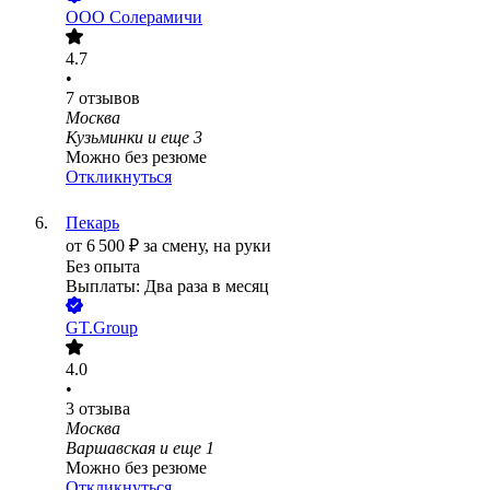
ООО
Солерамичи
4.7
•
7
отзывов
Москва
Кузьминки
и еще
3
Можно без резюме
Откликнуться
Пекарь
от
6 500
₽
за смену,
на руки
Без опыта
Выплаты: Два раза в месяц
GT.Group
4.0
•
3
отзыва
Москва
Варшавская
и еще
1
Можно без резюме
Откликнуться