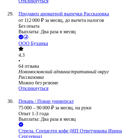
Откликнуться
Продавец ароматной выпечки Рассказовка
от
112 000
₽
за месяц,
до вычета налогов
Без опыта
Выплаты: Два раза в месяц
ООО
Буханка
4.3
•
64
отзыва
Новомосковский административный округ
Рассказовка
Можно без резюме
Откликнуться
Пекарь / Повар универсал
75 000
–
90 000
₽
за месяц,
на руки
Опыт 1-3 года
Выплаты: Два раза в месяц
Стрела. Спешелти кофе (ИП Ответчикова Ирина
Сергеевна)