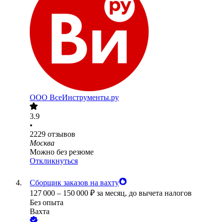
ООО
ВсеИнструменты.ру
3.9
•
2229
отзывов
Москва
Можно без резюме
Откликнуться
Сборщик заказов на вахту
127 000
–
150 000
₽
за месяц,
до вычета налогов
Без опыта
Вахта