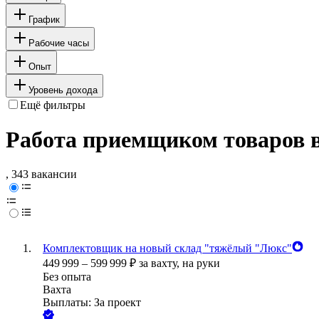
График
Рабочие часы
Опыт
Уровень дохода
Ещё фильтры
Работа приемщиком товаров в
, 343 вакансии
Комплектовщик на новый склад "тяжёлый "Люкс"
449 999
–
599 999
₽
за вахту,
на руки
Без опыта
Вахта
Выплаты: За проект