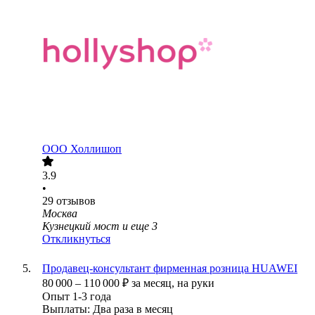
ООО
Холлишоп
3.9
•
29
отзывов
Москва
Кузнецкий мост
и еще
3
Откликнуться
Продавец-консультант фирменная розница HUAWEI
80 000
–
110 000
₽
за месяц,
на руки
Опыт 1-3 года
Выплаты: Два раза в месяц