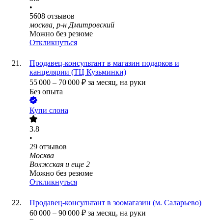
•
5608
отзывов
москва, р-н Дмитровский
Можно без резюме
Откликнуться
Продавец-консультант в магазин подарков и
канцелярии (ТЦ Кузьминки)
55 000
–
70 000
₽
за месяц,
на руки
Без опыта
Купи слона
3.8
•
29
отзывов
Москва
Волжская
и еще
2
Можно без резюме
Откликнуться
Продавец-консультант в зоомагазин (м. Саларьево)
60 000
–
90 000
₽
за месяц,
на руки