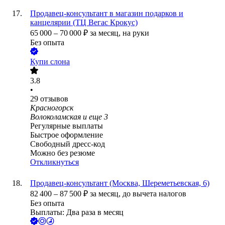
Продавец-консультант в магазин подарков и
канцелярии (ТЦ Вегас Крокус)
65 000
–
70 000
₽
за месяц,
на руки
Без опыта
Купи слона
3.8
•
29
отзывов
Красногорск
Волоколамская
и еще
3
Регулярные выплаты
Быстрое оформление
Свободный дресс-код
Можно без резюме
Откликнуться
Продавец-консультант (Москва, Шереметьевская, 6)
82 400
–
87 500
₽
за месяц,
до вычета налогов
Без опыта
Выплаты: Два раза в месяц