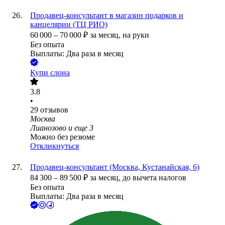
Продавец-консультант в магазин подарков и
канцелярии (ТЦ РИО)
60 000
–
70 000
₽
за месяц,
на руки
Без опыта
Выплаты: Два раза в месяц
Купи слона
3.8
•
29
отзывов
Москва
Лианозово
и еще
3
Можно без резюме
Откликнуться
Продавец-консультант (Москва, Кустанайская, 6)
84 300
–
89 500
₽
за месяц,
до вычета налогов
Без опыта
Выплаты: Два раза в месяц