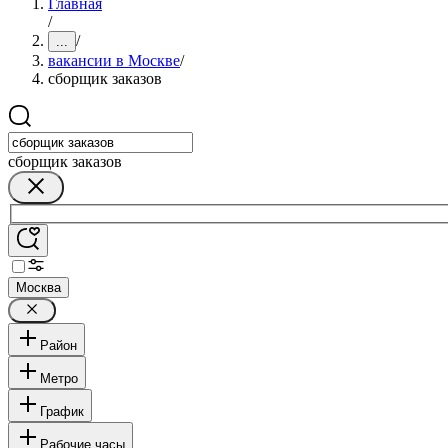
Главная
/
/
...
вакансии в Москве
/
сборщик заказов
сборщик заказов
Москва
Район
Метро
График
Рабочие часы