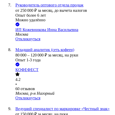
Руководитель оптового отдела продаж
от
250 000
₽
за месяц,
до вычета налогов
Опыт более 6 лет
Можно удалённо
ИП
Кожевникова Инна Васильевна
Москва
Откликнуться
Младший аналитик (сеть кофеен)
80 000
–
120 000
₽
за месяц,
на руки
Опыт 1-3 года
КОФЕФЕСТ
4.2
•
60
отзывов
Москва, р-н Нагорный
Откликнуться
Ведущий специалист по маркировке «Честный знак»
от
150 000
₽
за месяц,
на руки