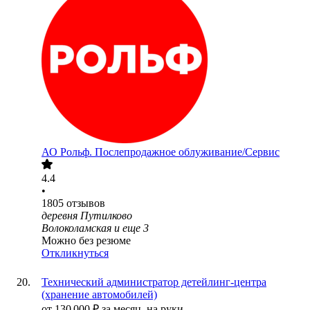
АО
Рольф. Послепродажное облуживание/Сервис
4.4
•
1805
отзывов
деревня Путилково
Волоколамская
и еще
3
Можно без резюме
Откликнуться
Технический администратор детейлинг-центра
(хранение автомобилей)
от
130 000
₽
за месяц,
на руки