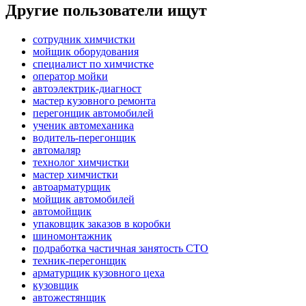
Другие пользователи ищут
сотрудник химчистки
мойщик оборудования
специалист по химчистке
оператор мойки
автоэлектрик-диагност
мастер кузовного ремонта
перегонщик автомобилей
ученик автомеханика
водитель-перегонщик
автомаляр
технолог химчистки
мастер химчистки
автоарматурщик
мойщик автомобилей
автомойщик
упаковщик заказов в коробки
шиномонтажник
подработка частичная занятость СТО
техник-перегонщик
арматурщик кузовного цеха
кузовщик
автожестянщик