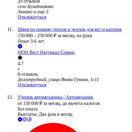
20
отзывов
село Булатниково
Аннино
и еще
3
Откликнуться
Швея по пошиву тентов и чехлов для яхт и катеров
150 000
–
250 000
₽
за месяц,
на руки
Опыт 3-6 лет
ООО
Вест Наутикал Сервис
4.7
•
8
отзывов
Долгопрудный, улица Якова Гунина, 1с11
Откликнуться
Ученик автомеханика / Автомеханик
от
150 000
₽
за месяц,
до вычета налогов
Без опыта
Выплаты: Два раза в месяц