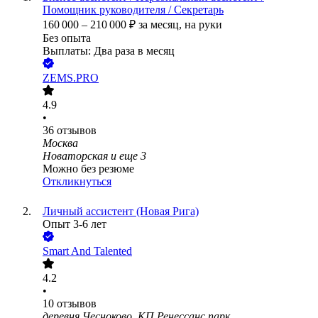
Помощник руководителя / Секретарь
160 000
–
210 000
₽
за месяц,
на руки
Без опыта
Выплаты: Два раза в месяц
ZEMS.PRO
4.9
•
36
отзывов
Москва
Новаторская
и еще
3
Можно без резюме
Откликнуться
Личный ассистент (Новая Рига)
Опыт 3-6 лет
Smart And Talented
4.2
•
10
отзывов
деревня Чесноково, КП Ренессанс парк