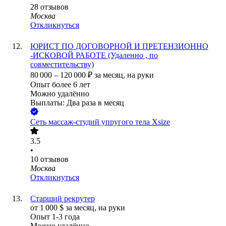
28
отзывов
Москва
Откликнуться
ЮРИСТ ПО ДОГОВОРНОЙ И ПРЕТЕНЗИОННО
-ИСКОВОЙ РАБОТЕ (Удаленно , по
совместительству)
80 000
–
120 000
₽
за месяц,
на руки
Опыт более 6 лет
Можно удалённо
Выплаты: Два раза в месяц
Сеть массаж-студий упругого тела Xsize
3.5
•
10
отзывов
Москва
Откликнуться
Старший рекрутер
от
1 000
$
за месяц,
на руки
Опыт 1-3 года
Можно удалённо