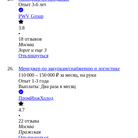
Опыт 3-6 лет
PWV Group
3.8
•
18
отзывов
Москва
Зорге
и еще
3
Откликнуться
Менеджер по закупкам/снабжению и логистике
110 000
–
150 000
₽
за месяц,
на руки
Опыт 1-3 года
Выплаты: Два раза в месяц
ПромИнжХолод
4.7
•
22
отзыва
Москва
Пражская
Откликнуться