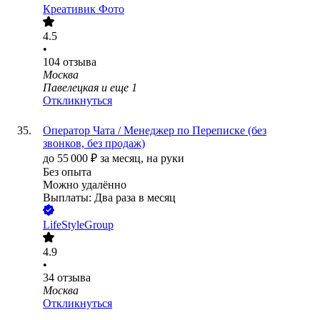
Креативик Фото
4.5
•
104
отзыва
Москва
Павелецкая
и еще
1
Откликнуться
Оператор Чата / Менеджер по Переписке (без
звонков, без продаж)
до
55 000
₽
за месяц,
на руки
Без опыта
Можно удалённо
Выплаты: Два раза в месяц
LifeStyleGroup
4.9
•
34
отзыва
Москва
Откликнуться