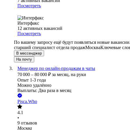
7
активных вакансий
Посмотреть
Интерфакс
12
активных вакансий
Посмотреть
По вашему запросу ещё будут появляться новые вакансии
старший специалист отдела продаж
Москва
Ключевые слов
В мессенджер
На почту
Менеджер по онлайн-продажам в чаты
70 000
–
80 000
₽
за месяц,
на руки
Опыт 1-3 года
Можно удалённо
Выплаты: Два раза в месяц
Pisca.Who
4.1
•
9
отзывов
Москва