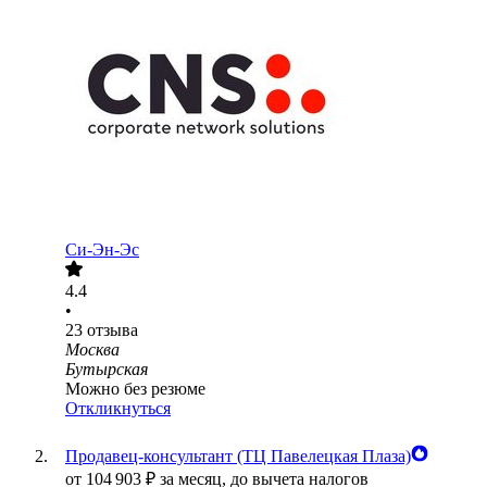
Си-Эн-Эс
4.4
•
23
отзыва
Москва
Бутырская
Можно без резюме
Откликнуться
Продавец-консультант (ТЦ Павелецкая Плаза)
от
104 903
₽
за месяц,
до вычета налогов