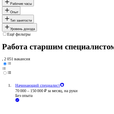
Рабочие часы
Опыт
Тип занятости
Уровень дохода
Ещё фильтры
Работа старшим специалистом
, 2 051 вакансия
Начинающий специалист
70 000
–
150 000
₽
за месяц,
на руки
Без опыта