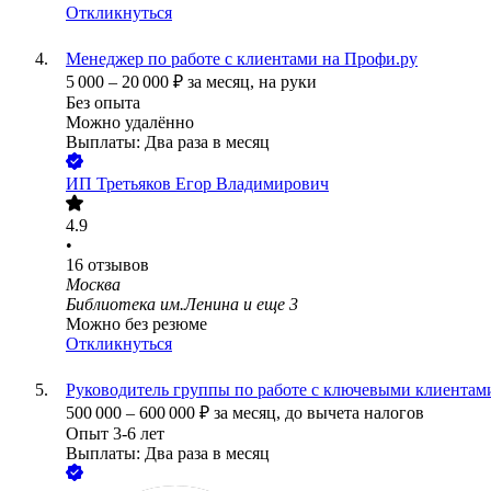
Откликнуться
Менеджер по работе с клиентами на Профи.ру
5 000
–
20 000
₽
за месяц,
на руки
Без опыта
Можно удалённо
Выплаты: Два раза в месяц
ИП
Третьяков Егор Владимирович
4.9
•
16
отзывов
Москва
Библиотека им.Ленина
и еще
3
Можно без резюме
Откликнуться
Руководитель группы по работе с ключевыми клиентам
500 000
–
600 000
₽
за месяц,
до вычета налогов
Опыт 3-6 лет
Выплаты: Два раза в месяц