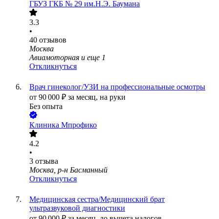
ГБУЗ ГКБ № 29 им.Н.Э. Баумана
3.3
•
40
отзывов
Москва
Авиамоторная
и еще
1
Откликнуться
Врач гинеколог/УЗИ на профессиональные осмотры
от
90 000
₽
за месяц,
на руки
Без опыта
Клиника Мпрофико
4.2
•
3
отзыва
Москва, р-н Басманный
Откликнуться
Медицинская сестра/Медицинский брат
ультразвуковой диагностики
от
90 000
₽
за месяц,
до вычета налогов