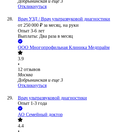
Добрынинская
и еще
3
Откликнуться
Врач УЗД / Врач ультразвуковой диагностики
от
250 000
₽
за месяц,
на руки
Опыт 3-6 лет
Выплаты: Два раза в месяц
ООО
Многопрофильная Клиника Медпрайм
3.9
•
12
отзывов
Москва
Добрынинская
и еще
3
Откликнуться
Врач ультразвуковой диагностики
Опыт 1-3 года
АО
Семейный доктор
4.4
•