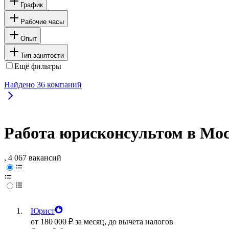
График
Рабочие часы
Опыт
Тип занятости
Ещё фильтры
Найдено
36
компаний
Работа юрисконсультом в Мо
, 4 067 вакансий
Юрист
от
180 000
₽
за месяц,
до вычета налогов