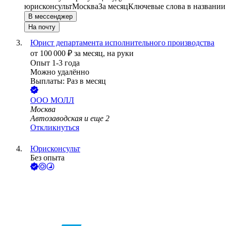
юрисконсульт
Москва
За месяц
Ключевые слова в названии
В мессенджер
На почту
Юрист департамента исполнительного производства
от
100 000
₽
за месяц,
на руки
Опыт 1-3 года
Можно удалённо
Выплаты: Раз в месяц
ООО
МОЛЛ
Москва
Автозаводская
и еще
2
Откликнуться
Юрисконсульт
Без опыта