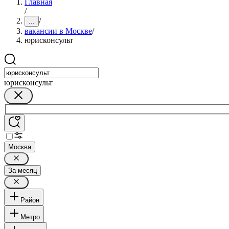
Главная
/
/
...
вакансии в Москве
/
юрисконсульт
юрисконсульт
Москва
За месяц
Район
Метро