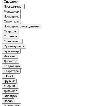
Оператор
Программист
Менеджер
Помощник
Строитель
Помощник руководителя
Сварщик
Охранник
Специалист
Руководитель
Бухгалтер
Инженер
Директор
Кладовщик
Секретарь
Юрист
Грузчик
Уборщик
Дизайнер
Электрик
Повар
Экономист