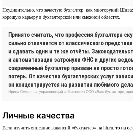
Неудивительно, что зачастую бухгалтер, как многорукий Шива:
хорошую карьеру в бухгалтерской или смежной областях.
Принято считать, что профессия бухгалтера ск
сильно отличается от классического представ
и сдавать одни и те же отчёты. Законодатель
и автоматизация затронули ФНС и другие ведом
современный бухгалтер призван не просто гото
потерь. От качества бухгалтерских услуг зави
он концентрируется на развитии любимого дела
Ирина Смирнова, управляющий собственник ООО «Ваш бухгалтер», про
Личные качества
Если изучить описание вакансий «бухгалтер» на hh.ru, то на о