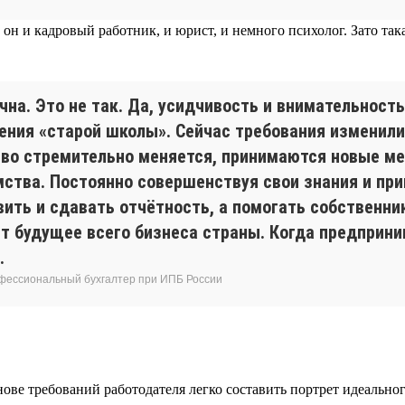
 он и кадровый работник, и юрист, и немного психолог. Зато т
учна. Это не так. Да, усидчивость и внимательнос
ления «старой школы». Сейчас требования изменил
ство стремительно меняется, принимаются новые м
ства. Постоянно совершенствуя свои знания и при
вить и сдавать отчётность, а помогать собственн
сит будущее всего бизнеса страны. Когда предприн
.
фессиональный бухгалтер при ИПБ России
снове требований работодателя легко составить портрет идеально