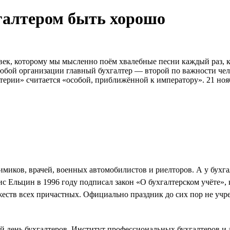
галтером быть хорошо
овек, которому мы мысленно поём хвалебные песни каждый раз, 
любой организации главный бухгалтер — второй по важности чел
терии» считается «особой, приближённой к императору». 21 ноя
имиков, врачей, военных автомобилистов и риелторов. А у бухг
ис Ельцин в 1996 году подписал закон «О бухгалтерском учёте»,
жеств всех причастных. Официально праздник до сих пор не учре
 день бухгалтеров. Институт профессиональных бухгалтеров и а