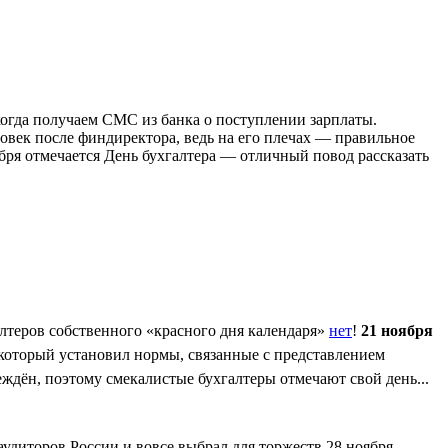
когда получаем СМС из банка о поступлении зарплаты.
овек после финдиректора, ведь на его плечах — правильное
бря отмечается День бухгалтера — отличный повод рассказать
алтеров собственного «красного дня календаря»
нет
!
21 ноября
 который установил нормы, связанные с представлением
ждён, поэтому смекалистые бухгалтеры отмечают свой день...
удиторов России и вовсе выбрал для торжеств 28 ноября.