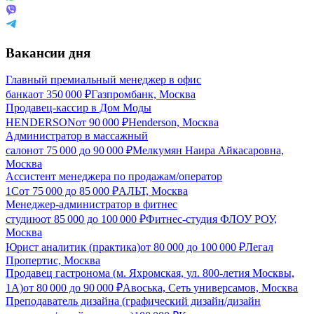
Вакансии дня
Главный премиальный менеджер в офис
банка
от
350 000
₽
Газпромбанк, Москва
Продавец-кассир в Дом Моды
HENDERSON
от
90 000
₽
Henderson, Москва
Администратор в массажный
салон
от
75 000
до
90 000
₽
Мелкумян Наира Айкасаровна,
Москва
Ассистент менеджера по продажам/оператор
1С
от
75 000
до
85 000
₽
АЛЬТ, Москва
Менеджер-администратор в фитнес
студию
от
85 000
до
100 000
₽
Фитнес-студия ФЛОУ РОУ,
Москва
Юрист аналитик (практика)
от
80 000
до
100 000
₽
Легал
Пропертис, Москва
Продавец гастронома (м. Яхромская, ул. 800-летия Москвы,
1А)
от
80 000
до
90 000
₽
Авоська, Cеть универсамов, Москва
Преподаватель дизайна (графический дизайн/дизайн