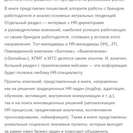
В книге представлен пошаговый алгоритм работы с брендом
работодателя и анализ основных актуальных тенденций.
Отдельный раздел — интервью с HR‑директорами
и руководителями компаний, наиболее успешно работающих
со своим брендом работодателя, стоявших у истоков этого
направления. Топ‑менеджеры и HR‑менеджеры DHL, JTI,
Пивоваренной компании «Балтика», «Вымпелкома»
(«Билайна»), КПМГ и МТС делятся своим опытом. И, конечно,
большой раздел с практическими кейсами — эта информация
будет полезна любому HR‑специалисту.
Проекты компаний, представленные в книге, направлены
как на решение традиционных HR‑задач (подбор, адаптация,
обучение, мотивация, внутренние коммуникации и т. д.),
так и на поиск инновационных решений (автоматизация
HR‑процессов, предиктивная аналитика, коллективное
прогнозирование, геймификция). Также в книге представлены
уникальные социально значимые проекты, которые выходят
за рамки узких бизнес‑задач и помогают объединить