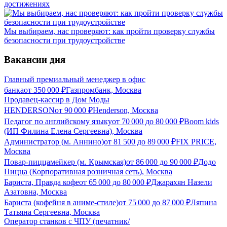
достижениях
Мы выбираем, нас проверяют: как пройти проверку службы
безопасности при трудоустройстве
Вакансии дня
Главный премиальный менеджер в офис
банка
от
350 000
₽
Газпромбанк, Москва
Продавец-кассир в Дом Моды
HENDERSON
от
90 000
₽
Henderson, Москва
Педагог по английскому языку
от
70 000
до
80 000
₽
Boom kids
(ИП Филина Елена Сергеевна), Москва
Администратор (м. Аннино)
от
81 500
до
89 000
₽
FIX PRICE,
Москва
Повар-пиццамейкер (м. Крымская)
от
86 000
до
90 000
₽
Додо
Пицца (Корпоративная розничная сеть), Москва
Бариста, Правда кофе
от
65 000
до
80 000
₽
Джарахян Назели
Азатовна, Москва
Бариста (кофейня в аниме-стиле)
от
75 000
до
87 000
₽
Ляпина
Татьяна Сергеевна, Москва
Оператор станков с ЧПУ (печатник/