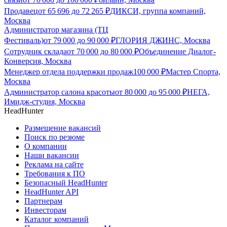
Продавец
от
65 696
до
72 265
₽
ДИКСИ, группа компаний,
Москва
Администратор магазина (ТЦ
Фестиваль)
от
79 000
до
90 000
₽
ГЛОРИЯ ДЖИНС, Москва
Сотрудник склада
от
70 000
до
80 000
₽
Объединение Диалог-
Конверсия, Москва
Менеджер отдела поддержки продаж
100 000
₽
Мастер Спорта,
Москва
Администратор салона красоты
от
80 000
до
95 000
₽
НЕГА,
Имидж-студия, Москва
HeadHunter
Размещение вакансий
Поиск по резюме
О компании
Наши вакансии
Реклама на сайте
Требования к ПО
Безопасный HeadHunter
HeadHunter API
Партнерам
Инвесторам
Каталог компаний