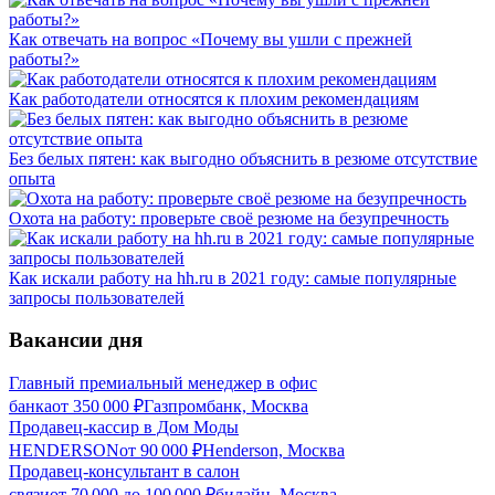
Как отвечать на вопрос «Почему вы ушли с прежней
работы?»
Как работодатели относятся к плохим рекомендациям
Без белых пятен: как выгодно объяснить в резюме отсутствие
опыта
Охота на работу: проверьте своё резюме на безупречность
Как искали работу на hh.ru в 2021 году: самые популярные
запросы пользователей
Вакансии дня
Главный премиальный менеджер в офис
банка
от
350 000
₽
Газпромбанк, Москва
Продавец-кассир в Дом Моды
HENDERSON
от
90 000
₽
Henderson, Москва
Продавец-консультант в салон
связи
от
70 000
до
100 000
₽
билайн, Москва