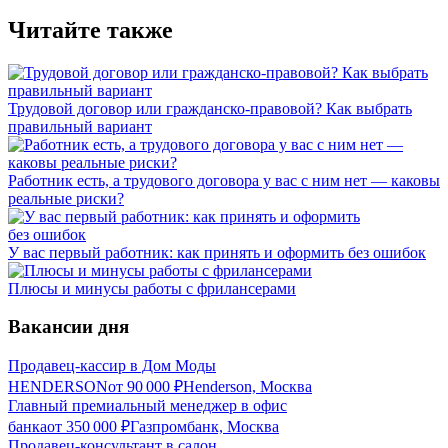
Читайте также
Трудовой договор или гражданско-правовой? Как выбрать
правильный вариант
Работник есть, а трудового договора у вас с ним нет — каковы
реальные риски?
У вас первый работник: как принять и оформить без ошибок
Плюсы и минусы работы с фрилансерами
Вакансии дня
Продавец-кассир в Дом Моды
HENDERSON
от
90 000
₽
Henderson, Москва
Главный премиальный менеджер в офис
банка
от
350 000
₽
Газпромбанк, Москва
Продавец-консультант в салон