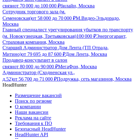
связи
от
70 000
до
100 000
₽
билайн, Москва
Сотрудник торгового зала (м.
Семеновская)
от
58 000
до
70 000
₽
М.Видео-Эльдорадо,
Москва
Главный специалист урегулирования убытков по транспорту
(м. Новокузнецкая, Третьяковская)
100 000
₽
Энергогарант,
Страховая компания, Москва
Старший Администратор Дом Лента (ТП Отрада,
Митино)
от
79 695
до
87 600
₽
Дом Лента, Москва
Продавец-консультант в салон
связи
от
80 000
до
90 000
₽
МегаФон, Москва
Администратор (Сходненская ул.,
д.52)
от
56 700
до
71 000
₽
Подружка, сеть магазинов, Москва
HeadHunter
Размещение вакансий
Поиск по резюме
О компании
Наши вакансии
Реклама на сайте
Требования к ПО
Безопасный HeadHunter
HeadHunter API