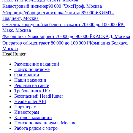
Кадастровый инженер
90 000
₽
ЭксПроф, Москва
Уборщица/уборщик/санитарка/санитар
85 000
₽
КИМТ-
Градиент, Москва
Сметчик корпусной мебели на заказ
от
70 000
до
100 000
₽
Р-
Макс, Москва
Фасовщик / Упаковщик
от
70 000
до
90 000
₽
КАСКАД, Москва
Оператор call-центра
от
80 000
до
100 000
₽
Компания Белхаус,
Москва
HeadHunter
Размещение вакансий
Поиск по резюме
О компании
Наши вакансии
Реклама на сайте
Требования к ПО
Безопасный HeadHunter
HeadHunter API
Партнерам
Инвесторам
Каталог компаний
Поиск по вакансиям в Москве
Работа рядом с метро