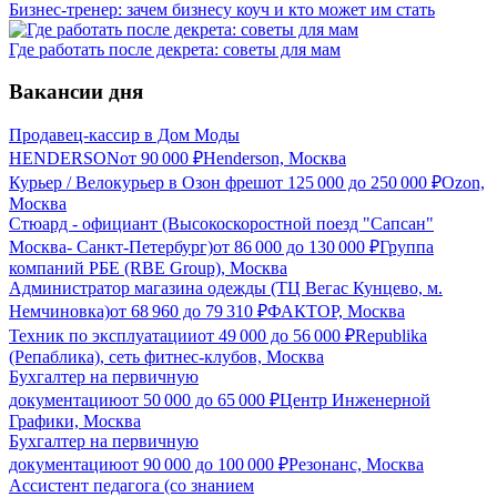
Бизнес-тренер: зачем бизнесу коуч и кто может им стать
Где работать после декрета: советы для мам
Вакансии дня
Продавец-кассир в Дом Моды
HENDERSON
от
90 000
₽
Henderson, Москва
Курьер / Велокурьер в Озон фреш
от
125 000
до
250 000
₽
Ozon,
Москва
Стюард - официант (Высокоскоростной поезд "Сапсан"
Москва- Санкт-Петербург)
от
86 000
до
130 000
₽
Группа
компаний РБЕ (RBE Group), Москва
Администратор магазина одежды (ТЦ Вегас Кунцево, м.
Немчиновка)
от
68 960
до
79 310
₽
ФАКТОР, Москва
Техник по эксплуатации
от
49 000
до
56 000
₽
Republika
(Репаблика), сеть фитнес-клубов, Москва
Бухгалтер на первичную
документацию
от
50 000
до
65 000
₽
Центр Инженерной
Графики, Москва
Бухгалтер на первичную
документацию
от
90 000
до
100 000
₽
Резонанс, Москва
Ассистент педагога (со знанием