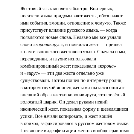
Жестовый язык меняется быстро. Во-первых,
носители языка придумывают жесты, обозначают
ими события, эмоции, отношение к чему-то. Также
присутствует влияние русского языка, — когда
появляются новые слова. Недавно мы все узнали
слово
«коронавирус»
, и появился жест — пришел
к нам из японского жестового языка. Сначала и мы,
переводчики, и глухие использовали
комбинированный жест: показывали
«корона»
и
«вирус»
— эти два жеста отдельно уже
существовали. Потом пошёл по интернету ролик,
в котором глухой японец жестами пытался описать
внешний образ клетки коронавируса, этот зелёный
волосатый шарик. Он делал руками некий
иконический жест, показывая форму и шевелящиеся
усики. Все начали копировать, и жест вошёл
в обиход, зафиксировался в русском жестовом языке.
Появление видеофиксации жестов вообще сравнимо