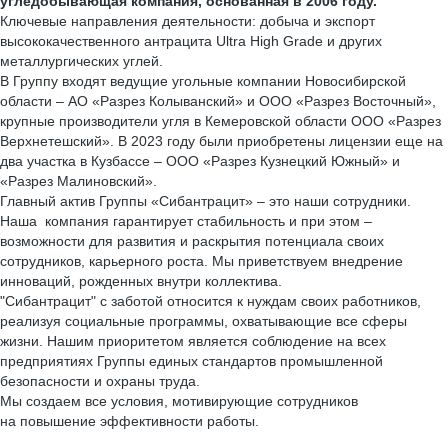
угледобывающая компания, основанная в 2006 году.
Ключевые направления деятельности: добыча и экcпорт
высококачественного антрацита Ultra High Grade и других
металлургических углей.
В Группу входят ведущие угольные компании Новосибирской
области – АО «Разрез Колыванский» и ООО «Разрез Восточный»,
крупные производители угля в Кемеровской области ООО «Разрез
Верхнетешский». В 2023 году были приобретены лицензии еще на
два участка в Кузбассе – ООО «Разрез Кузнецкий Южный» и
«Разрез Малиновский».
Главный актив Группы «Сибантрацит» – это наши сотрудники.
Наша компания гарантирует стабильность и при этом –
возможности для развития и раскрытия потенциала своих
сотрудников, карьерного роста. Мы приветствуем внедрение
инноваций, рожденных внутри коллектива.
"Сибантрацит" с заботой относится к нуждам своих работников,
реализуя социальные программы, охватывающие все сферы
жизни. Нашим приоритетом является соблюдение на всех
предприятиях Группы единых стандартов промышленной
безопасности и охраны труда.
Мы создаем все условия, мотивирующие сотрудников
на повышение эффективности работы.