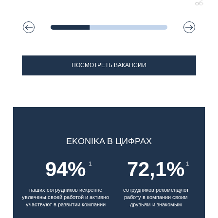
обеспе
ПОСМОТРЕТЬ ВАКАНСИИ
EKONIKA В ЦИФРАХ
94%
72,1%
наших сотрудников искренне
сотрудников рекомендуют
увлечены своей работой и активно
работу в компании своим
участвуют в развитии компании
друзьям и знакомым