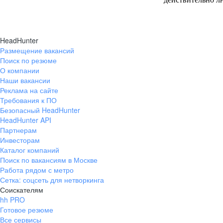
сотрудников орг
отдыха, корпора
подарки на праз
HeadHunter
рождения. Всегда
Размещение вакансий
прозрачно, пост
Поиск по резюме
в ЗП, очень грам
О компании
руководство, кот
Наши вакансии
своих сотруднико
Реклама на сайте
чувствуется. Под
Требования к ПО
Безопасный HeadHunter
в развитии. Найт
HeadHunter API
компанию с таки
Партнерам
лояльности к св
Инвесторам
очень сложно. Компания
Каталог компаний
стабильна на рын
Поиск по вакансиям в Москве
возможности ста
Работа рядом с метро
Сетка: соцсеть для нетворкинга
Соискателям
hh PRO
Готовое резюме
Все сервисы