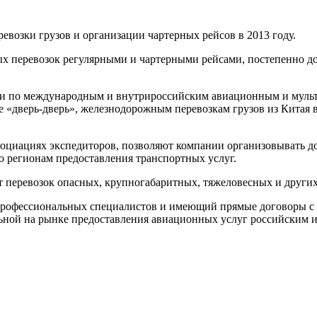
евозки грузов и организации чартерных рейсов в 2013 году.
х перевозок регулярными и чартерными рейсами, постепенно до
ги по международным и внутрироссийским авиационным и мульт
еме «дверь-дверь», железнодорожным перевозкам грузов из Кита
ссоциациях экспедиторов, позволяют компании организовывать дос
 регионам предоставления транспортных услуг.
евозок опасных, крупногабаритных, тяжеловесных и других 
опрофессиональных специалистов и имеющий прямые договоры 
ильной на рынке предоставления авиационных услуг российским