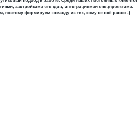
утиковый подход к работе. Среди наших постоянных клиентов
иями, застройками стендов, интеграциямии спецпроектами.
, поэтому формируем команду из тех, кому не всё равно :)